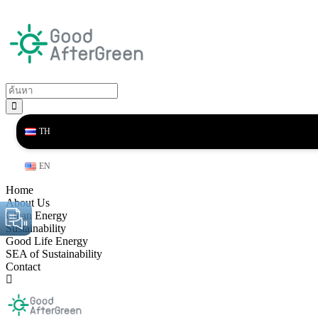
TH
EN
Home
About Us
Clean Energy
Sustainability
Good Life Energy
SEA of Sustainability
Contact