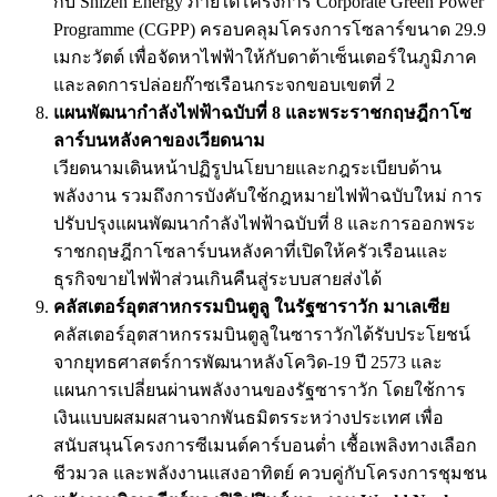
กับ Shizen Energy ภายใต้โครงการ Corporate Green Power
Programme (CGPP) ครอบคลุมโครงการโซลาร์ขนาด 29.9
เมกะวัตต์ เพื่อจัดหาไฟฟ้าให้กับดาต้าเซ็นเตอร์ในภูมิภาค
และลดการปล่อยก๊าซเรือนกระจกขอบเขตที่ 2
แผนพัฒนากำลังไฟฟ้าฉบับที่ 8 และพระราชกฤษฎีกาโซ
ลาร์บนหลังคาของเวียดนาม
เวียดนามเดินหน้าปฏิรูปนโยบายและกฎระเบียบด้าน
พลังงาน รวมถึงการบังคับใช้กฎหมายไฟฟ้าฉบับใหม่ การ
ปรับปรุงแผนพัฒนากำลังไฟฟ้าฉบับที่ 8 และการออกพระ
ราชกฤษฎีกาโซลาร์บนหลังคาที่เปิดให้ครัวเรือนและ
ธุรกิจขายไฟฟ้าส่วนเกินคืนสู่ระบบสายส่งได้
คลัสเตอร์อุตสาหกรรมบินตูลู ในรัฐซาราวัก มาเลเซีย
คลัสเตอร์อุตสาหกรรมบินตูลูในซาราวักได้รับประโยชน์
จากยุทธศาสตร์การพัฒนาหลังโควิด-19 ปี 2573 และ
แผนการเปลี่ยนผ่านพลังงานของรัฐซาราวัก โดยใช้การ
เงินแบบผสมผสานจากพันธมิตรระหว่างประเทศ เพื่อ
สนับสนุนโครงการซีเมนต์คาร์บอนต่ำ เชื้อเพลิงทางเลือก
ชีวมวล และพลังงานแสงอาทิตย์ ควบคู่กับโครงการชุมชน