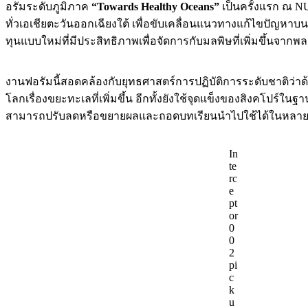
อรัมระดับภูมิภาค
“Towards Healthy Oceans”
เป็นครั้งแรก ณ N
ทั่วเอเชียตะวันออกเฉียงใต้ เพื่อขับเคลื่อนแนวทางแก้ไขปัญห
ทุนแบบใหม่ที่มีประสิทธิภาพเพื่อจัดการกับมลพิษที่เพิ่มขึ้นจาก
งานฟอรัมนี้สอดคล้องกับยุทธศาสตร์การปฏิบัติการระดับชาติว่าด้วยข
โลกเรื่องขยะทะเลที่เพิ่มขึ้น อีกทั้งยังใช้จุดแข็งของสิงคโปร
สามารถปรับลดหรือขยายผลและถอดบทเรียนนำไปใช้ได้ในหลายประ
In
te
rc
e
pt
or
0
0
2
pi
c
k
u