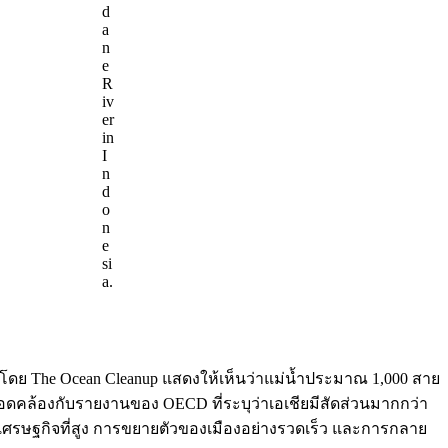
d
a
n
e
R
iv
er
in
I
n
d
o
n
e
si
a.
 The Ocean Cleanup แสดงให้เห็นว่าแม่น้ำประมาณ 1,000 สาย
้สอดคล้องกับรายงานของ OECD ที่ระบุว่าเอเชียมีสัดส่วนมากกว่า
งเศรษฐกิจที่สูง การขยายตัวของเมืองอย่างรวดเร็ว และการกลาย