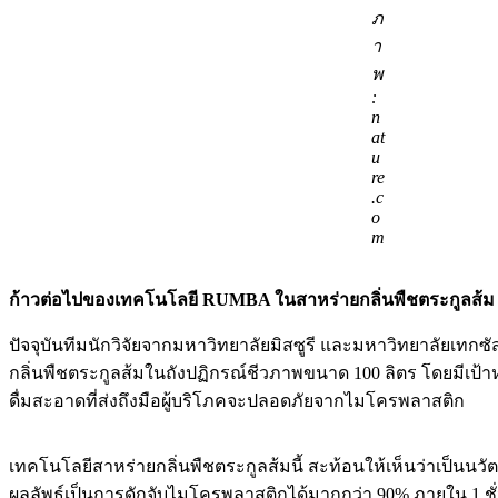
ภ
า
พ
:
n
at
u
re
.c
o
m
ก้าวต่อไปของเทคโนโลยี RUMBA ในสาหร่ายกลิ่นพืชตระกูลส้ม
ปัจจุบันทีมนักวิจัยจากมหาวิทยาลัยมิสซูรี และมหาวิทยาลัยเทก
กลิ่นพืชตระกูลส้มในถังปฏิกรณ์ชีวภาพขนาด 100 ลิตร โดยมีเป้
ดื่มสะอาดที่ส่งถึงมือผู้บริโภคจะปลอดภัยจากไมโครพลาสติก
เทคโนโลยีสาหร่ายกลิ่นพืชตระกูลส้มนี้ สะท้อนให้เห็นว่าเป็นน
ผลลัพธ์เป็นการดักจับไมโครพลาสติกได้มากกว่า 90% ภายใน 1 ช