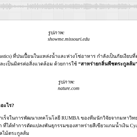
รูปภาพ:
showme.missouri.edu
ics) ที่ปนเปื้อนในแหล่งน้ำและห่วงโซ่อาหาร กำลังเป็นภัยเงียบที
และเป็นมิตรต่อสิ่งแวดล้อม ด้วยการใช้
“สาหร่ายกลิ่นพืชตระกูลส้ม
รูปภาพ:
nature.com
ืออะไร?
็จในการพัฒนาเทคโนโลยี RUMBA ของทีมนักวิจัยจากมหาวิทยาลัยมิส
า ที่ได้ทำการดัดแปลงพันธุกรรมของสาหร่ายสีเขียวแกมน้ำเงิน Cyan
ผลไม้ตระกูลส้ม