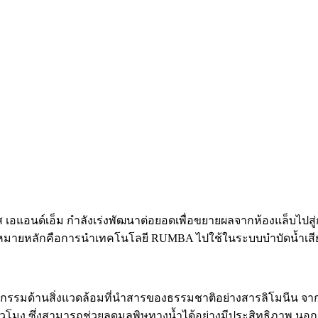
ซัส เอแอนด์เอ็ม กำลังเร่งพัฒนาต่อยอดเพื่อขยายผลจากห้องแล็บไป
าหมายหลักคือการนำเทคโนโลยี RUMBA ไปใช้ในระบบบำบัดน้ำเสียส่ว
วัตกรรมด้านสิ่งแวดล้อมที่นำสารของธรรมชาติอย่างสารลิโมนีน จาก
ั่วโมง ซึ่งสามารถช่วยลดมลพิษทางน้ำได้อย่างมีประสิทธิภาพ นอ