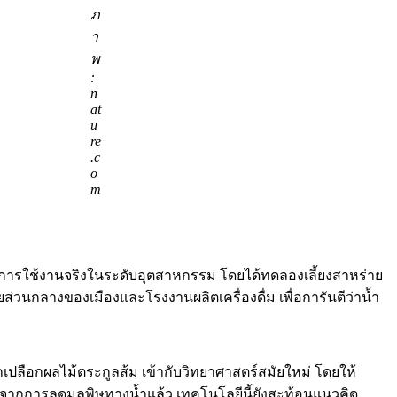
ภ
า
พ
:
n
at
u
re
.c
o
m
สู่การใช้งานจริงในระดับอุตสาหกรรม โดยได้ทดลองเลี้ยงสาหร่าย
นกลางของเมืองและโรงงานผลิตเครื่องดื่ม เพื่อการันตีว่าน้ำ
เปลือกผลไม้ตระกูลส้ม เข้ากับวิทยาศาสตร์สมัยใหม่ โดยให้
กจากการลดมลพิษทางน้ำแล้ว เทคโนโลยีนี้ยังสะท้อนแนวคิด