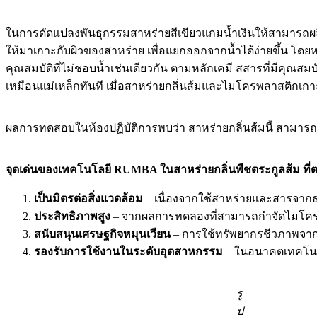
ในการดัดแปลงพันธุกรรมสาหร่ายสีเขียวแกมน้ำเงินให้สามารถผลิ
ให้มาเกาะกับผิวของสาหร่าย เพื่อแยกออกจากน้ำได้ง่ายขึ้น โด
คุณสมบัติที่ไม่ชอบน้ำเช่นเดียวกัน ตามหลักเคมี สสารที่มีคุณสมบั
เหมือนแม่เหล็กทันที เมื่อสาหร่ายกลิ่นส้มและไมโครพลาสติกเกาะ
ผลการทดสอบในห้องปฏิบัติการพบว่า สาหร่ายกลิ่นส้มนี้ สามาร
จุดเด่นของเทคโนโลยี RUMBA ในสาหร่ายกลิ่นพืชตระกูลส้ม ที่ตอ
เป็นมิตรต่อสิ่งแวดล้อม
– เนื่องจากใช้สาหร่ายและสารจาก
ประสิทธิภาพสูง
– จากผลการทดลองที่สามารถกำจัดไมโครพลา
สนับสนุนเศรษฐกิจหมุนเวียน
– การใช้ทรัพยากรชีวภาพจากธ
รองรับการใช้งานในระดับอุตสาหกรรม
– ในอนาคตเทคโนโล
รู
ป