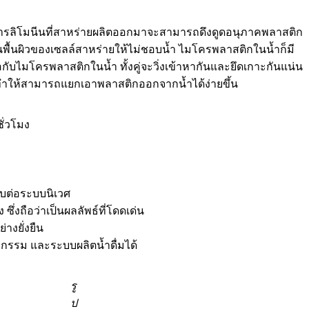
ก สารลิโมนีนที่สาหร่ายผลิตออกมาจะสามารถดึงดูดอนุภาคพลาสติก
นพื้นผิวของเซลล์สาหร่ายให้ไม่ชอบน้ำ ไมโครพลาสติกในน้ำก็มี
จอกับไมโครพลาสติกในน้ำ ทั้งคู่จะวิ่งเข้าหากันและยึดเกาะกันแน่น
ร็ว ทำให้สามารถแยกเอาพลาสติกออกจากน้ำได้ง่ายขึ้น
ั่วโมง
บต่อระบบนิเวศ
งถือว่าเป็นผลลัพธ์ที่โดดเด่น
งยั่งยืน
รรม และระบบผลิตน้ำดื่มได้
รู
ป