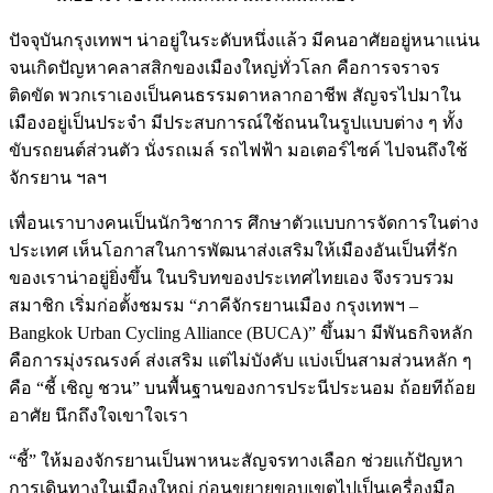
ปัจจุบันกรุงเทพฯ น่าอยู่ในระดับหนึ่งแล้ว มีคนอาศัยอยู่หนาแน่น
จนเกิดปัญหาคลาสสิกของเมืองใหญ่ทั่วโลก คือการจราจร
ติดขัด พวกเราเองเป็นคนธรรมดาหลากอาชีพ สัญจรไปมาใน
เมืองอยู่เป็นประจำ มีประสบการณ์ใช้ถนนในรูปแบบต่าง ๆ ทั้ง
ขับรถยนต์ส่วนตัว นั่งรถเมล์ รถไฟฟ้า มอเตอร์ไซค์ ไปจนถึงใช้
จักรยาน ฯลฯ
เพื่อนเราบางคนเป็นนักวิชาการ ศึกษาตัวแบบการจัดการในต่าง
ประเทศ เห็นโอกาสในการพัฒนาส่งเสริมให้เมืองอันเป็นที่รัก
ของเราน่าอยู่ยิ่งขึ้น ในบริบทของประเทศไทยเอง จึงรวบรวม
สมาชิก เริ่มก่อตั้งชมรม “ภาคีจักรยานเมือง กรุงเทพฯ –
Bangkok Urban Cycling Alliance (BUCA)” ขึ้นมา มีพันธกิจหลัก
คือการมุ่งรณรงค์ ส่งเสริม แต่ไม่บังคับ แบ่งเป็นสามส่วนหลัก ๆ
คือ “ชี้ เชิญ ชวน” บนพื้นฐานของการประนีประนอม ถ้อยทีถ้อย
อาศัย นึกถึงใจเขาใจเรา
“ชี้” ให้มองจักรยานเป็นพาหนะสัญจรทางเลือก ช่วยแก้ปัญหา
การเดินทางในเมืองใหญ่ ก่อนขยายขอบเขตไปเป็นเครื่องมือ