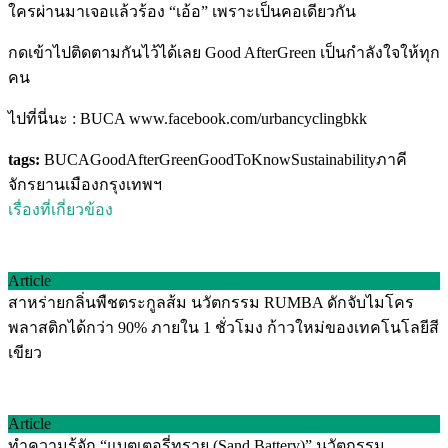
ใครผ่านมาเจอแล้วร้อง “เอ้อ” เพราะเป็นคอเดียวกัน
กดเข้าไปติดตามกันไว้ได้เลย Good AfterGreen เป็นกำลังใจให้ทุก
คน
ไปที่นี่นะ : BUCA
www.facebook.com/urbancyclingbkk
tags:
BUCA
GoodAfterGreen
GoodToKnow
Sustainability
ภาคี
จักรยานเมืองกรุงเทพฯ
เรื่องที่เกี่ยวข้อง
Article
สาหร่ายกลิ่นพืชตระกูลส้ม นวัตกรรม RUMBA ดักจับไมโคร
พลาสติกได้กว่า 90% ภายใน 1 ชั่วโมง ก้าวใหม่ของเทคโนโลยีสี
เขียว
Article
ทำความรู้จัก “แบตเตอรี่ทราย (Sand Battery)” นวัตกรรม