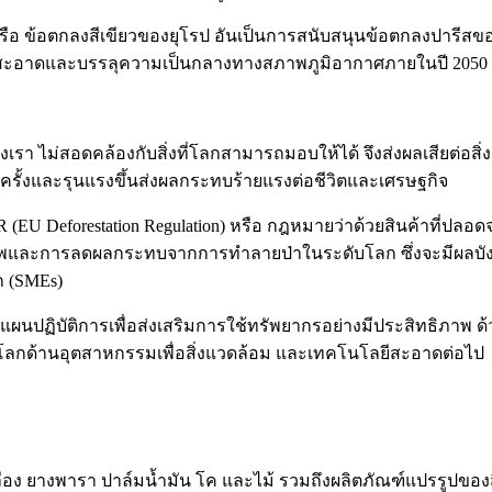
 หรือ ข้อตกลงสีเขียวของยุโรป อันเป็นการสนับสนุนข้อตกลงปารี
รปที่สะอาดและบรรลุความเป็นกลางทางสภาพภูมิอากาศภายในปี 2050
รา ไม่สอดคล้องกับสิ่งที่โลกสามารถมอบให้ได้ จึงส่งผลเสียต่อส
บ่อยครั้งและรุนแรงขึ้นส่งผลกระทบร้ายแรงต่อชีวิตและเศรษฐกิจ
(EU Deforestation Regulation) หรือ กฎหมายว่าด้วยสินค้าที่ปล
ละการลดผลกระทบจากการทำลายป่าในระดับโลก ซึ่งจะมีผลบังคับใ
็ก (SMEs)
แผนปฏิบัติการเพื่อส่งเสริมการใช้ทรัพยากรอย่างมีประสิทธิภาพ ด้วย
วทีโลกด้านอุตสาหกรรมเพื่อสิ่งแวดล้อม และเทคโนโลยีสะอาดต่อไป
ือง ยางพารา ปาล์มน้ำมัน โค และไม้ รวมถึงผลิตภัณฑ์แปรรูปของส