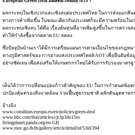
European Green Deal มีผลต่อไทยอย่างไร ?
ผลกระทบในเชิงบวกและเชิงลบต่อประเทศไทย ในการส่งออกสินค้า
ทางการค้าเพิ่มขึ้น ในขณะเดียวกันประเทศก็จะมีความพร้อมในการ
ผลกระทบเชิงลบ ได้คือ เรื่องต้นทุนที่อาจเพิ่มสูงขึ้นในการตรวจ
ทำให้กำลังซื้อจากตลาด EU ลดลง
ซึ่งปัจจุบันบ้านเราได้มีการเตรียมแผนการตามเงื่อนไขของกฎห
ทางภูมิศาสตร์ของ การยางแห่งประเทศไทยRAOT
เพื่อยืนยันข้
อย่างชัดเจน เพื่อส่งเสริมให้เกษตรกรไทยได้รับการรับรองมาตรฐ
เห็นได้ว่าการเปลี่ยนแปลงก้าวสำคัญของ EU ในการกำหนดข้อตก
ปกป้องคุ้มครองสิ่งแวดล้อม ร่วมฟื้นฟูธรรมชาติ ผลักดันอุตสาหก
อ้างอิง
www.consilium.europa.eu/en/policies/green-deal
www.bbc.com/thai/articles/cjr3p3dn15ro
livingplanet.panda.org/en-GB
www.moc.go.th/th/gallery/article/detail/id/5/iid/394