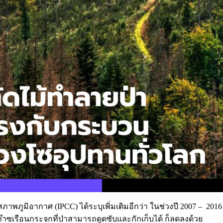
ูมิอากาศ (IPCC) ได้ระบุเพิ่มเติมอีกว่า ในช่วงปี 2007 – 2016 
าณก๊าซเรือนกระจกที่ป่าสามารถดูดซับและกักเก็บได้ ก็ลดลงด้วย