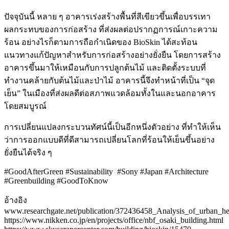
ปัจจุบันนี้ หลาย ๆ อาคารเร่งสร้างพื้นที่สีเขียวขึ้นเพื่อบรรเทา
ผลกระทบของการก่อสร้าง ที่ส่งผลต่อปรากฏการณ์เกาะความ
ร้อน อย่างไรก็ตามการถือกำเนิดของ BioSkin ได้สะท้อน
แนวทางแก้ปัญหาสำหรับการก่อสร้างอย่างยั่งยืน โดยการสร้าง
อาคารขึ้นมาให้เหมือนกับการปลูกต้นไม้ และติดตั้งระบบที่
ทำงานคล้ายกับต้นไม้และป่าไม้ อาคารนี้จึงทำหน้าที่เป็น “จุด
เย็น” ในเมืองที่ส่งผลดีต่อสภาพแวดล้อมทั้งในและนอกอาคาร
โดยสมบูรณ์
การเปลี่ยนแปลงกระบวนทัศน์นี้เป็นอีกหนึ่งตัวอย่าง ที่ทำให้เห็น
ว่าการออกแบบดีที่ดีสามารถเปลี่ยนโลกที่ร้อนให้เย็นขึ้นอย่าง
ยั่งยืนได้จริง ๆ
#GoodAfterGreen #Sustainability #Sony #Japan #Architecture
#Greenbuilding #GoodToKnow
อ้างอิง
www.researchgate.net/publication/372436458_Analysis_of_urban_hea
https://www.nikken.co.jp/en/projects/office/nbf_osaki_building.html