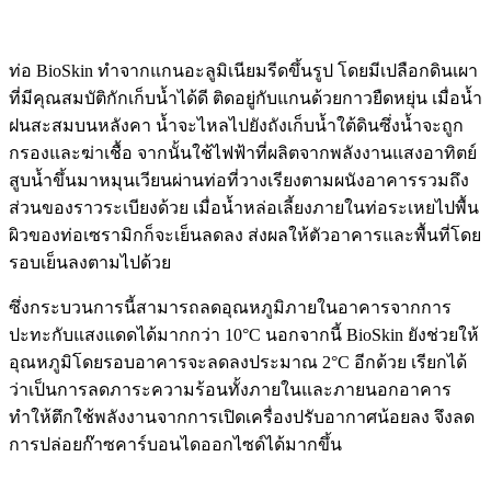
ท่อ BioSkin ทำจากแกนอะลูมิเนียมรีดขึ้นรูป โดยมีเปลือกดินเผา
ที่มีคุณสมบัติกักเก็บน้ำได้ดี ติดอยู่กับแกนด้วยกาวยืดหยุ่น เมื่อน้ำ
ฝนสะสมบนหลังคา น้ำจะไหลไปยังถังเก็บน้ำใต้ดินซึ่งน้ำจะถูก
กรองและฆ่าเชื้อ จากนั้นใช้ไฟฟ้าที่ผลิตจากพลังงานแสงอาทิตย์
สูบน้ำขึ้นมาหมุนเวียนผ่านท่อที่วางเรียงตามผนังอาคารรวมถึง
ส่วนของราวระเบียงด้วย เมื่อน้ำหล่อเลี้ยงภายในท่อระเหยไปพื้น
ผิวของท่อเซรามิกก็จะเย็นลดลง ส่งผลให้ตัวอาคารและพื้นที่โดย
รอบเย็นลงตามไปด้วย
ซึ่งกระบวนการนี้สามารถลดอุณหภูมิภายในอาคารจากการ
ปะทะกับแสงแดดได้มากกว่า 10°C นอกจากนี้ BioSkin ยังช่วยให้
อุณหภูมิโดยรอบอาคารจะลดลงประมาณ 2°C อีกด้วย เรียกได้
ว่าเป็นการลดภาระความร้อนทั้งภายในและภายนอกอาคาร
ทำให้ตึกใช้พลังงานจากการเปิดเครื่องปรับอากาศน้อยลง จึงลด
การปล่อยก๊าซคาร์บอนไดออกไซด์ได้มากขึ้น