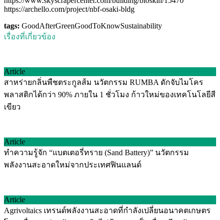
https://www.skyscrapercenter.com/building/bioskin/15470
https://archello.com/project/nbf-osaki-bldg
tags:
GoodAfterGreen
GoodToKnow
Sustainability
เรื่องที่เกี่ยวข้อง
Article
สาหร่ายกลิ่นพืชตระกูลส้ม นวัตกรรม RUMBA ดักจับไมโคร
พลาสติกได้กว่า 90% ภายใน 1 ชั่วโมง ก้าวใหม่ของเทคโนโลยีสี
เขียว
Article
ทำความรู้จัก “แบตเตอรี่ทราย (Sand Battery)” นวัตกรรม
พลังงานสะอาดใหม่จากประเทศฟินแลนด์
Article
Agrivoltaics เทรนด์พลังงานสะอาดที่กำลังเปลี่ยนอนาคตเกษตร