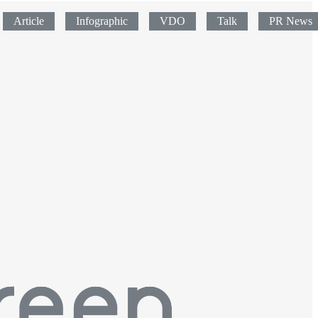
Article
Infographic
VDO
Talk
PR News