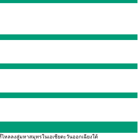
ี่ไหลลงสู่มหาสมุทรในเอเชียตะวันออกเฉียงใต้