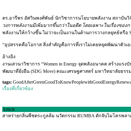
ดร.อารีพร อัศวินพงศ์พันธ์​ นักวิชาการนโยบายพลังงาน สถาบั
วงการพลังงานมีเพิ่มมากขึ้นกว่าในอดีต โดยเฉพาะในเรื่องของกา
พลังงานให้กว้างขึ้น ไม่ว่าจะเป็นงานในด้านการวางกลยุทธ์หรื
“อุปสรรคคือโอกาส สิ่งสำคัญคือการที่เราไม่เคยหยุดพัฒนาตัวเอง 
อ้างอิง
งานเสวนาวิชาการ “Women in Energy จุดพลังอนาคต สร้างแรงบั
พัฒนาที่ยั่งยืน (SDG Move) คณะเศรษฐศาสตร์ มหาวิทยาลัยธรรมศาส
tags:
GoodAfterGreen
GoodToKnow
PeoplewithGoodEnergy
Renewa
เรื่องที่เกี่ยวข้อง
Article
สาหร่ายกลิ่นพืชตระกูลส้ม นวัตกรรม RUMBA ดักจับไมโครพลาสติ