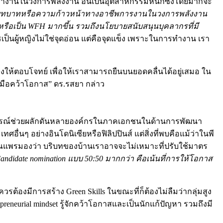
รทำงานในวงการพลังงาน อันเป็นอุตสาหกรรมหนักซึ่งโดยมากจะ
ส่วนรั้งบทบาทหรือความก้าวหน้าทางอาชีพการงานในวงการพลังงาน
่นหรือเป็น WFH มากขึ้น รวมถึงนโยบายสนับสนุนบุคลากรที่มี
รเป็นผู้หญิงไม่ใช่จุดอ่อน แต่คือจุดแข็ง เพราะในการทำงาน เรา
ให้ตอบโจทย์ เพื่อให้เราสามารถยืนบนยอดคลื่นได้อยู่เสมอ ใน
ะลงมือคว้าโอกาส” ดร.รสยา ​กล่าว
ระสบการณ์ช่วยผลักดันหลายองค์กรในภาคเอกชนในด้านการพัฒนา
ๆ อย่างอินโดนิเซียหรือฟิลิปปินส์ แต่สิ่งที่พบคือแม้ว่าในพี
คุณแพรมองว่า บริบทของบ้านเราอาจจะไม่เหมาะที่ปรับใช้มาตร
didate nomination แบบ 50:50 มากกว่า คือเน้นที่การให้โอกาส
้องมีการสร้าง Green Skills ในขณะที่ก็ต้องไม่ลืมว่ากลุ่มสูง
reneurial mindset รู้จักคว้าโอกาสและเป็นนักแก้ปัญหา รวมถึงมี