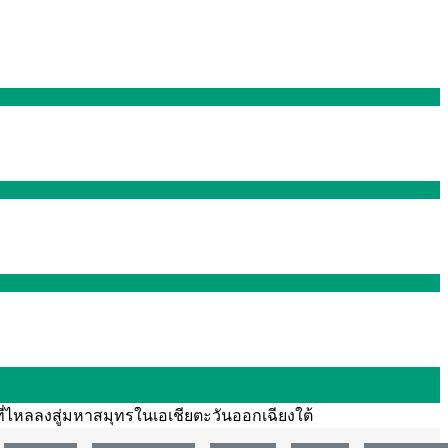
ี่ไหลลงสู่มหาสมุทรในเอเชียตะวันออกเฉียงใต้