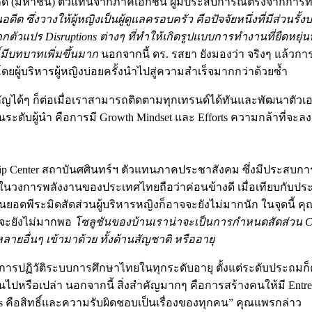
 จำกัด (มหาชน) ตัวแทนจากภาคเอกชน ผู้มีประสบการณ์ตรงจากกา
อดีต ซึ่งวางให้ผู้หญิงเป็นผู้ดูแลครอบครัว คือปัจจัยหนึ่งที่มี
กตัวแปร Disruptions ต่างๆ ที่ทำให้เกิดรูปแบบการทำงานที่ยืดหยุ
้มีบทบาทเพิ่มขึ้นมาก
นอกจากนี้ ดร. รสยา ยังมองว่า จริงๆ แล้วกา
โดยผู้บริหารผู้หญิงบ่อยครั้งนำไปสู่ความสำเร็จมากกว่าด้วยซ้ำ
ได้ๆ ก็ต่อเมื่อเราสามารถติดตามทุกเทรนด์ได้ทันและพัฒนาตัวเอง
นเป็นระดับผู้นำ คือการมี Growth Mindset และ Efforts ความกล้าที่จ
eneurship Center สถาบันศศินทร์ฯ ตัวแทนภาคประชาสังคม ซึ่งมีป
รพลังงานของประเทศไทยถือว่าค่อนข้างดี เมื่อเทียบกับประเทศอื่น
อดพีระมิดสัดส่วนผู้บริหารหญิงก็อาจจะยังไม่มากนัก ในจุดนี้ 
จจะยังไม่มากพอ
โซลูชันของบ้านเราน่าจะเป็นการกำหนดสัดส่วน Can
ลายอื่นๆ เข้ามาด้วย ทั้งด้านสัญชาติ หรืออายุ
ปฏิวัติระบบการศึกษาไทยในทุกระดับอายุ ตั้งแต่ระดับประถมก็ควรต
นไปหรือเปล่า นอกจากนี้ สิ่งสำคัญมากๆ คือการสร้างคนให้มี Entrep
ties คือสิทธิ์และความรับผิดชอบเป็นเรื่องของทุกคน” คุณแพรกล่าว