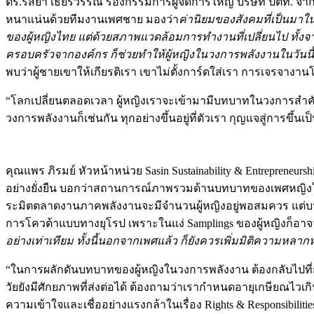
ดร.รสยา เธียรวรรณ​ ​รองกรรมการผู้จัดการใหญ่ บริษัท ปตท.
หนาแน่นด้วยทีมงานเพศชาย มองว่า
ค่านิยมของสังคมที่เป็นมาใน
ของผู้หญิงไทย แต่ด้วยสภาพแวดล้อมการทำงานที่เปลี่ยนไป ทั้งจา
ครอบครัวจากองค์กร ก็ช่วยทำให้ผู้หญิงในวงการพลังงานในวันนี
พบว่าผู้ชายเขาให้เกียรติเรา เขาไม่ตั้งการ์ดใส่เรา การเจรจางาน
“โลกเปลี่ยนตลอดเวลา ผู้หญิงเราจะเข้ามามีบทบาทในวงการสำคัญ
วงการพลังงานก็เช่นกัน ทุกอย่างขึ้นอยู่ที่ตัวเรา กุญแจสู่การขึ้
คุณแพร ภิรมย์ หัวหน้าหน่วย Sasin Sustainability & Entrepr
อย่างยั่งยืน บอกว่าสถานการณ์ภาพรวมด้านบทบาทของเพศหญิงในวงกา
ระมิตตลาดงานภาคพลังงานจะมีจำนวนผู้หญิงอยู่พอสมควร แต่บนย
การโควต้าแบบทางยุโรป เพราะในแง่ Samplings ของผู้หญิงก็อา
อย่างเท่าเทียม ทั้งนี้นอกจากเพศแล้ว ก็ยังควรเพิ่มมิติความหลากห
“ในการผลักดันบทบาทของผู้หญิงในวงการพลังงาน ต้องกลับไปที่การ
วัยยังมีศักยภาพที่ส่งต่อได้ ต้องถามว่าเรากำหนดอายุเกษียณไวเกิ
ความเข้าใจและเชื่ออย่างแรงกล้าในเรื่อง Rights & Responsibili