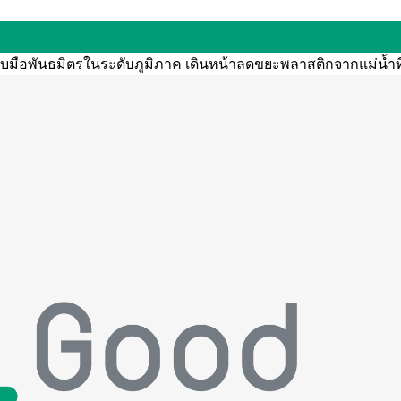
จับมือพันธมิตรในระดับภูมิภาค เดินหน้าลดขยะพลาสติกจากแม่น้ำท