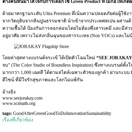
ต่างคนหันมาใส่ใจกับการเลือกใช้ Green Product ที่ไม่ก่อให้เกิดผ
ด้วยมาตรฐานระดับ Ultra Premium ที่เน้นความปลอดภัยต่อผู้ใช้งา
จากวัตถุดิบจากหินปูนธรรมชาติ นำเข้าจากประเทศสเปน ผสานด้วยเทคโ
ความชื้นได้ ป้องกันการลอกล่อนโดยไม่ต้องพึ่งสารเคมี และ
อยู่อาศัย เพราะไม่ส่งกลิ่นฉุนของสารระเหย (Non VOCs) และไม่มี
โดยล่าสุดทางแบรนด์จระเข้ ได้เปิดตัวโฉมใหม่
“SEE JORAKAY F
จบ” (The Color Studio of Boundless Inspiration) ซึ่งทางแบรนด์ตั
มากกว่า 1,000 เฉดสี ได้ตามสไตล์เฉพาะตัวของลูกค้า ผ่านระบบ 
ดีไซน์ ที่มีใจรักสุขภาพและโลกไม่แพ้กัน
อ้างอิง
www.seejorakay.com
www.scimath.org
tags:
GoodAfterGreen
GoodToDo
Innovation
Sustainability
เรื่องที่เกี่ยวข้อง