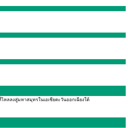
ี่ไหลลงสู่มหาสมุทรในเอเชียตะวันออกเฉียงใต้