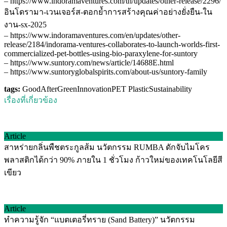
–
https://www.indoramaventures.com/th/updates/other-release/2296/
อินโดรามา-เวนเจอร์ส-ตอกย้ำการสร้างคุณค่าอย่างยั่งยืน-ใน
งาน-sx-2025
–
https://www.indoramaventures.com/en/updates/other-
release/2184/indorama-ventures-collaborates-to-launch-worlds-first-
commercialized-pet-bottles-using-bio-paraxylene-for-suntory
–
https://www.suntory.com/news/article/14688E.html
–
https://www.suntoryglobalspirits.com/about-us/suntory-family
tags:
GoodAfterGreen
Innovation
PET Plastic
Sustainability
เรื่องที่เกี่ยวข้อง
Article
สาหร่ายกลิ่นพืชตระกูลส้ม นวัตกรรม RUMBA ดักจับไมโคร
พลาสติกได้กว่า 90% ภายใน 1 ชั่วโมง ก้าวใหม่ของเทคโนโลยีสี
เขียว
Article
ทำความรู้จัก “แบตเตอรี่ทราย (Sand Battery)” นวัตกรรม