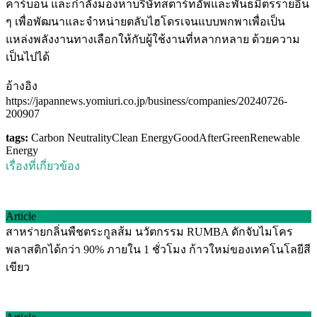
คาร์บอน และกำลังมองหาบริษัทสตาร์ทอัพและพันธมิตรรายอื่น
ๆ เพื่อพัฒนาและจำหน่ายตลับไฮโดรเจนแบบพกพาเพื่อเป็น
แหล่งพลังงานทางเลือกให้กับผู้ใช้งานที่หลากหลาย ด้วยความ
เป็นไปได้
อ้างอิง
https://japannews.yomiuri.co.jp/business/companies/20240726-
200907
tags:
Carbon Neutrality
Clean Energy
GoodAfterGreen
Renewable
Energy
เรื่องที่เกี่ยวข้อง
Article
สาหร่ายกลิ่นพืชตระกูลส้ม นวัตกรรม RUMBA ดักจับไมโคร
พลาสติกได้กว่า 90% ภายใน 1 ชั่วโมง ก้าวใหม่ของเทคโนโลยีสี
เขียว