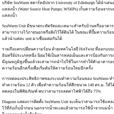
บริษัท SeaWarm สตาร์ทอัปจาก University of Edinburgh ได้นำเส
แหล่งน้ำ (Water Source Heat Pumps; WSHPs) เก็บความร้อนจากแหล
แหล่งน้ำ
SeaWarm Unit มีขนาดกะทัดรัดและเหมาะสำหรับบ้านหรืออาคารขนาด
สามารถวางไว้ภายนอกหรือฝังไว้ใต้ดินได้ ในขณะที่ปั๊มความร
แล้วนำแต่ละ unit มาเชื่อมต่อกันได้
รวมถึงแลกเปลี่ยนความร้อน ด้วยเทคโนโลยี HotTwist ที่ออกแบบม
อินทรีย์ประเภทหนึ่ง นิยมใช้เป็นสารหล่อเย็นและสารป้องกันการแข็ง
มีอุณหภูมิสูงขึ้นแล้วจะสามารถนำไปใช้ในการทำให้ตัวอาคารอบอุ่น
ความร้อนอีกครั้งเพื่อเริ่มต้นให้ความร้อนใหม่อีกครั้ง
การทดลองประสิทธิภาพของระบบทำความร้อนของ SeaWarm ทำการทดลอ
ทำความร้อน 12 ตัว เพื่อทำความร้อนให้ตึกขนาด 140 ตร.ม. ให้
ทดลองในพิพิธภัณฑ์ พบว่าสามารถลดค่าไฟฟ้าได้ถึง 75%
Diagram แสดงการติดตั้ง SeaWarm Unit จะเห็นว่าสามารถใช้แหล่
ไว้ที่ถังเก็บน้ำก่อน นอกจากน้ำทะเลแล้วสามารถใช้น้ำจากแม่น้