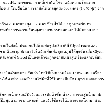
เท่าของปริมาตรของอากาศที่เท่ากัน ใช้งานปั๊มความร้อนจาก
แร่ โดยปั๊มนี้สามารถตั้งได้ไกลสุดถึง 500 เมตร (1,640 ฟุต) จาก
2 เมตรและสูง 1.5 เมตร ซึ่งจุน้ำได้ 3.7 ลูกบาศก์เมตร
ความต้องการความร้อนสูงกว่าสามารถออกแบบให้มีหลาย unit
ภายในถังน้ำประกอบไปด้วยท่อรูปเกลียวที่มี Glycol (ของเหลว
้นจะถูกอัดเข้าไปในปั๊มเพื่อเพิ่มอุณหภูมิให้สูงขึ้น เมื่อ Glycol
ากที่ Glycol เย็นลงแล้วจะถูกส่งกลับเข้าสู่เครื่องแลกเปลี่ยน
รในค่ายทหารเรือเก่า โดยใช้ปั๊มความร้อน 13 kW และ เครื่อง
ได้ 4 เท่าของพลังงานไฟฟ้าที่ใช้ในการบีบอัด Glycol และผลการ
ือหากน้ำทะเลมีปัจจัยของระดับน้ำขึ้น-น้ำลง อาจจะสูบน้ำมาพัก
้ปั๊มสูบน้ำมาจากแหล่งน้ำแล้วยังใช้แรงโน้มถ่วงของโลกมาช่วย