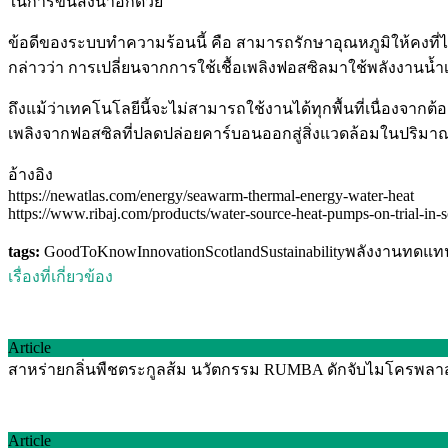
ในการขนส่งน้ำอีกด้วย
ข้อดีของระบบทำความร้อนนี้ คือ สามารถรักษาอุณหภูมิให้คงที่ไ
กล่าวว่า การเปลี่ยนจากการใช้เชื้อเพลิงฟอสซิลมาใช้พลังงานน้ำเป
ถึงแม้ว่าเทคโนโลยีนี้จะไม่สามารถใช้งานได้ทุกพื้นที่เนื่องจ
เพลิงจากฟอสซิลที่ปลดปล่อยคาร์บอนออกสู่สิ่งแวดล้อมในปริม
อ้างอิง
https://newatlas.com/energy/seawarm-thermal-energy-water-heat
https://www.ribaj.com/products/water-source-heat-pumps-on-trial-in
tags:
GoodToKnow
Innovation
Scotland
Sustainability
พลังงานทดแท
เรื่องที่เกี่ยวข้อง
Article
สาหร่ายกลิ่นพืชตระกูลส้ม นวัตกรรม RUMBA ดักจับไมโครพลาสติ
Article